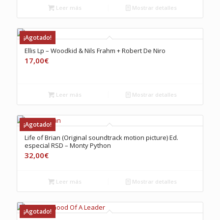
Leer más
Mostrar detalles
¡Agotado!
Ellis Lp – Woodkid & Nils Frahm + Robert De Niro
17,00
€
Leer más
Mostrar detalles
¡Agotado!
Life of Brian (Original soundtrack motion picture) Ed.
especial RSD – Monty Python
32,00
€
Leer más
Mostrar detalles
¡Agotado!