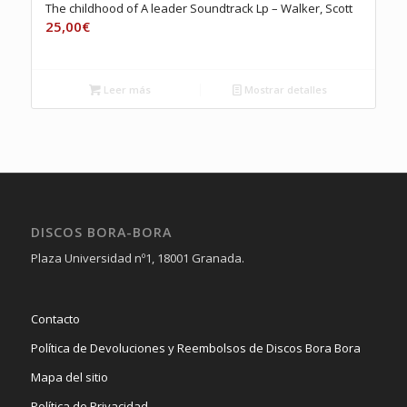
The childhood of A leader Soundtrack Lp – Walker, Scott
25,00
€
Leer más
Mostrar detalles
DISCOS BORA-BORA
Plaza Universidad nº1, 18001 Granada.
Contacto
Política de Devoluciones y Reembolsos de Discos Bora Bora
Mapa del sitio
Política de Privacidad