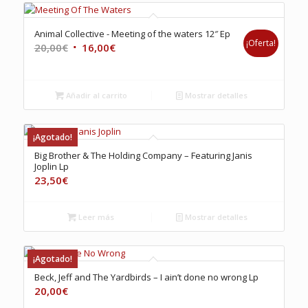
Animal Collective ‎- Meeting of the waters 12″ Ep
¡Oferta!
El
El
20,00
€
16,00
€
precio
precio
original
actual
era:
es:
Añadir al carrito
Mostrar detalles
20,00€.
16,00€.
¡Agotado!
Big Brother & The Holding Company – Featuring Janis
Joplin Lp
23,50
€
Leer más
Mostrar detalles
¡Agotado!
Beck, Jeff and The Yardbirds – I ain’t done no wrong Lp
20,00
€