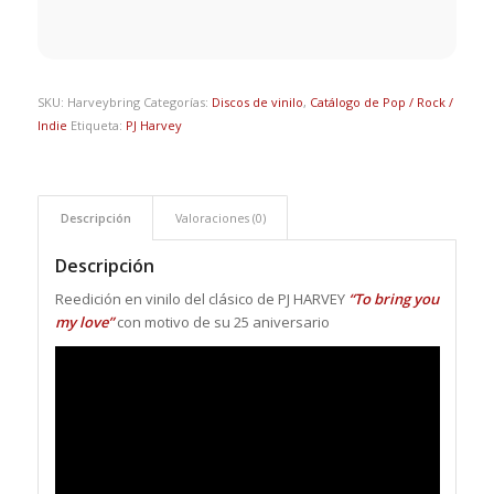
SKU:
Harveybring
Categorías:
Discos de vinilo
,
Catálogo de Pop / Rock /
Indie
Etiqueta:
PJ Harvey
Descripción
Valoraciones (0)
Descripción
Reedición en vinilo del clásico de PJ HARVEY
“To bring you
my love”
con motivo de su 25 aniversario