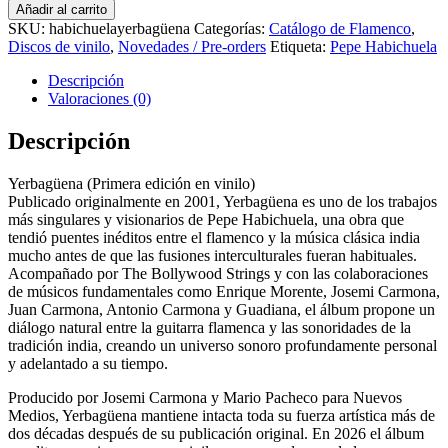
Pepe
Añadir al carrito
&
SKU:
habichuelayerbagüena
Categorías:
Catálogo de Flamenco
,
The
Discos de vinilo
,
Novedades / Pre-orders
Etiqueta:
Pepe Habichuela
Bollywood
Strings
Descripción
-
Valoraciones (0)
Yerbagüena
Lp
Descripción
cantidad
Yerbagüena (Primera edición en vinilo)
Publicado originalmente en 2001, Yerbagüena es uno de los trabajos
más singulares y visionarios de
Pepe Habichuela
, una obra que
tendió puentes inéditos entre el flamenco y la música clásica india
mucho antes de que las fusiones interculturales fueran habituales.
Acompañado por The Bollywood Strings y con las colaboraciones
de músicos fundamentales como Enrique Morente, Josemi Carmona,
Juan Carmona, Antonio Carmona y Guadiana, el álbum propone un
diálogo natural entre la guitarra flamenca y las sonoridades de la
tradición india, creando un universo sonoro profundamente personal
y adelantado a su tiempo.
Producido por Josemi Carmona y Mario Pacheco para Nuevos
Medios, Yerbagüena mantiene intacta toda su fuerza artística más de
dos décadas después de su publicación original. En 2026 el álbum