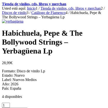
Tienda de vinilos, cds, libros y merchan
Usted está aquí:
Inicio
1
/
Tienda de vinilos, cds, libros y merchan
2
/
Discos de vinilo
3
/
Catálogo de Flamenco
4
/
Habichuela, Pepe &
The Bollywood Strings – Yerbagüena Lp
Habichuela, Pepe & The
Bollywood Strings –
Yerbagüena Lp
28,99
€
Formato: Disco de vinilo Lp
Estado: Nuevo
Label: Nuevos Medios
Año: 2026
País: España
4 disponibles
Habichuela,