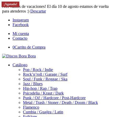
¡Agotado!
¡Agotado!
¡Agotado!
¡Agotado!
Nos vamos de vacaciones! El día 10 de agosto estamos de vuelta
para atenderos :)
Descartar
Instagram
Facebook
Mi cuenta
Contacto
0
Carrito de Compra
Catálogo
Pop / Rock / Indie
Rock’n’roll / Garage / Surf
Soul / Funk / Reggae / Ska
Jazz / Blues
Hip-hop / Rap / Trap
Psicodelia / Kraut / Dark
Punk / Oi! / Hardcore / Post-Hardcore
Metal / Trash / Stoner / Death / Doom / Black
Flamenco
Cumbia / Guajira / Latin
Folklore