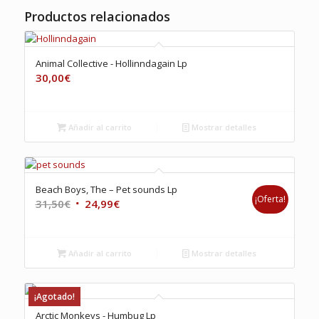
Productos relacionados
Animal Collective ‎- Hollinndagain Lp
30,00
€
Añadir al carrito
Mostrar detalles
Beach Boys, The – Pet sounds Lp
¡Oferta!
El
El
31,50
€
24,99
€
precio
precio
original
actual
era:
es:
Añadir al carrito
Mostrar detalles
31,50€.
24,99€.
¡Agotado!
Arctic Monkeys ‎- Humbug Lp