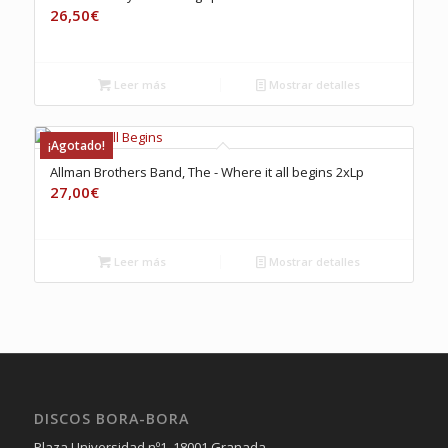
26,50
€
Leer más
Mostrar detalles
¡Agotado!
Allman Brothers Band, The ‎- Where it all begins 2xLp
27,00
€
Leer más
Mostrar detalles
DISCOS BORA-BORA
Plaza Universidad nº1, 18001 Granada.