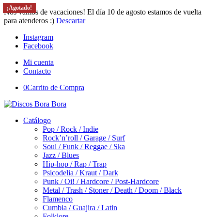
¡Agotado!
¡Agotado!
¡Agotado!
¡Agotado!
Nos vamos de vacaciones! El día 10 de agosto estamos de vuelta
para atenderos :)
Descartar
Instagram
Facebook
Mi cuenta
Contacto
0
Carrito de Compra
Catálogo
Pop / Rock / Indie
Rock’n’roll / Garage / Surf
Soul / Funk / Reggae / Ska
Jazz / Blues
Hip-hop / Rap / Trap
Psicodelia / Kraut / Dark
Punk / Oi! / Hardcore / Post-Hardcore
Metal / Trash / Stoner / Death / Doom / Black
Flamenco
Cumbia / Guajira / Latin
Folklore