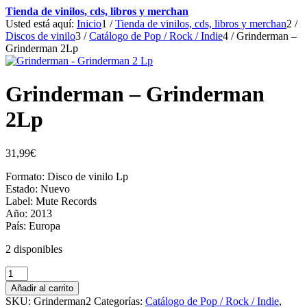
Tienda de vinilos, cds, libros y merchan
Usted está aquí:
Inicio
1
/
Tienda de vinilos, cds, libros y merchan
2
/
Discos de vinilo
3
/
Catálogo de Pop / Rock / Indie
4
/
Grinderman –
Grinderman 2Lp
Grinderman – Grinderman
2Lp
31,99
€
Formato: Disco de vinilo Lp
Estado: Nuevo
Label: Mute Records
Año: 2013
País: Europa
2 disponibles
Grinderman
-
Añadir al carrito
Grinderman
SKU:
Grinderman2
Categorías:
Catálogo de Pop / Rock / Indie
,