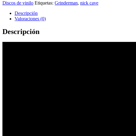
2Lp
Discos de vinilo
Etiquetas:
Grinderman
,
nick cave
cantidad
Descripción
Valoraciones (0)
Descripción