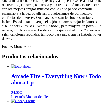
sale la mala hostia necesito que fluya, aunque no sea esa mala leche
de juventud, tan seria, tan arisca y tan real. Y qué mejor que hacerlo
con los mejores amigos músicos con los que puedo compartir
escenario y a la vez botella sin protagonismos de por medio o
conflictos de intereses. Que para eso están los buenos amigos,
leches. Eso sí, cuando venga el bajón, entonces mejor le damos a
“Bellringer Blues” o a “What I Know”, para relajarse un poco. A la
mierda, que la vida son dos días y hay que disfrutarlos. Y si no nos
salen canciones redondas, tampoco pasa nada, que la historia no va
de eso.
Fuente: MondoSonoro
Productos relacionados
Arcade Fire ‎- Everything Now / Todo
ahora Lp
24,00
€
Leer más
Mostrar detalles