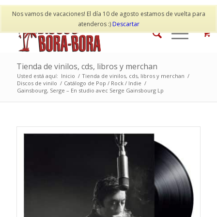
Mi cuenta
Contacto
Nos vamos de vacaciones! El día 10 de agosto estamos de vuelta para
atenderos :)
Descartar
Tienda de vinilos, cds, libros y merchan
Usted está aquí:
Inicio
/
Tienda de vinilos, cds, libros y merchan
/
Discos de vinilo
/
Catálogo de Pop / Rock / Indie
/
Gainsbourg, Serge – En studio avec Serge Gainsbourg Lp