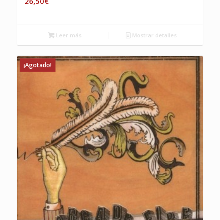
26,50
€
Leer más
Mostrar detalles
¡Agotado!