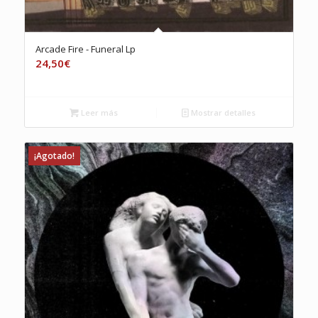
Arcade Fire ‎- Funeral Lp
24,50
€
Leer más
Mostrar detalles
¡Agotado!