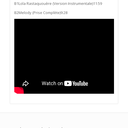
B1
Lola Rastaquouère (Version Instrumentale)
11:59
B2
Melody (Prise Complète)
9:28