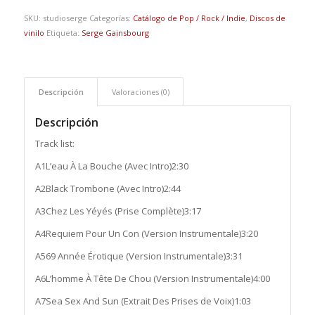
SKU:
studioserge
Categorías:
Catálogo de Pop / Rock / Indie
,
Discos de
vinilo
Etiqueta:
Serge Gainsbourg
Descripción
Valoraciones (0)
Descripción
Track list:
A1
L’eau À La Bouche (Avec Intro)
2:30
A2
Black Trombone (Avec Intro)
2:44
A3
Chez Les Yéyés (Prise Complète)
3:17
A4
Requiem Pour Un Con (Version Instrumentale)
3:20
A5
69 Année Érotique (Version Instrumentale)
3:31
A6
L’homme À Tête De Chou (Version Instrumentale)
4:00
A7
Sea Sex And Sun (Extrait Des Prises de Voix)
1:03