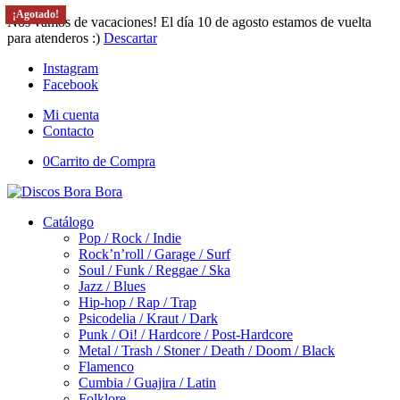
¡Agotado!
¡Agotado!
¡Agotado!
¡Agotado!
Nos vamos de vacaciones! El día 10 de agosto estamos de vuelta
para atenderos :)
Descartar
Instagram
Facebook
Mi cuenta
Contacto
0
Carrito de Compra
Catálogo
Pop / Rock / Indie
Rock’n’roll / Garage / Surf
Soul / Funk / Reggae / Ska
Jazz / Blues
Hip-hop / Rap / Trap
Psicodelia / Kraut / Dark
Punk / Oi! / Hardcore / Post-Hardcore
Metal / Trash / Stoner / Death / Doom / Black
Flamenco
Cumbia / Guajira / Latin
Folklore