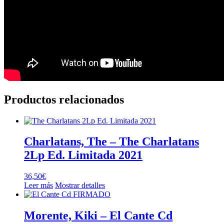
Productos relacionados
Charlatans, The – The Charlatans
2Lp Ed. Limitada 2021
36,50
€
Leer más
Mostrar detalles
Morente, Kiki – El Cante Cd