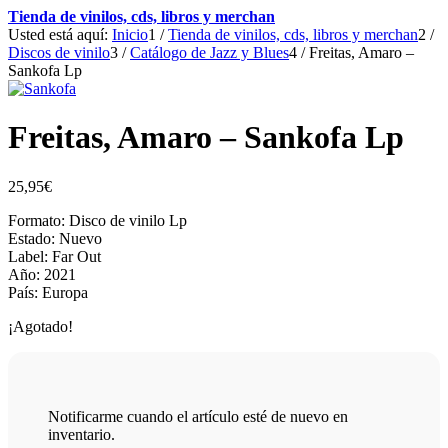
Tienda de vinilos, cds, libros y merchan
Usted está aquí:
Inicio
1
/
Tienda de vinilos, cds, libros y merchan
2
/
Discos de vinilo
3
/
Catálogo de Jazz y Blues
4
/
Freitas, Amaro –
Sankofa Lp
Freitas, Amaro – Sankofa Lp
25,95
€
Formato: Disco de vinilo Lp
Estado: Nuevo
Label: Far Out
Año: 2021
País: Europa
¡Agotado!
Notificarme cuando el artículo esté de nuevo en
inventario.