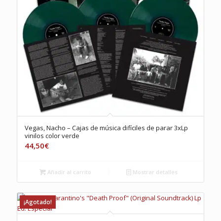
Vegas, Nacho – Cajas de música difíciles de parar 3xLp
vinilos color verde
44,50
€
Añadir al carrito
Mostrar detalles
¡Agotado!