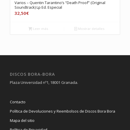
Varios – Quentin Tarantino’s “Death Proof” (Original
Soundtrack) Lp Ed. Especial
32,50
€
Leer más
Mostrar detalles
DISCOS BORA-BORA
Plaza Universidad nº1, 18001 Granada.
Contacto
Política de Devoluciones y Reembolsos de Discos Bora Bora
Mapa del sitio
Política de Privacidad