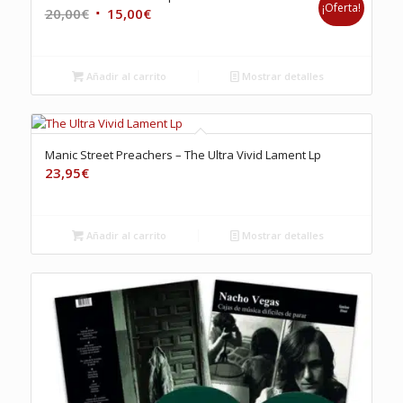
¡Oferta!
El
El
20,00
€
15,00
€
precio
precio
original
actual
era:
es:
Añadir al carrito
Mostrar detalles
20,00€.
15,00€.
Manic Street Preachers – The Ultra Vivid Lament Lp
23,95
€
Añadir al carrito
Mostrar detalles