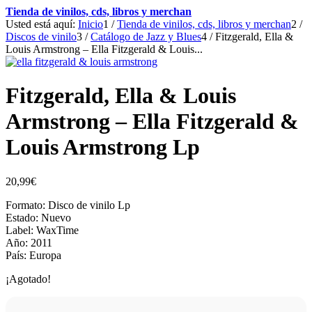
Tienda de vinilos, cds, libros y merchan
Usted está aquí:
Inicio
1
/
Tienda de vinilos, cds, libros y merchan
2
/
Discos de vinilo
3
/
Catálogo de Jazz y Blues
4
/
Fitzgerald, Ella &
Louis Armstrong – Ella Fitzgerald & Louis...
Fitzgerald, Ella & Louis
Armstrong – Ella Fitzgerald &
Louis Armstrong Lp
20,99
€
Formato: Disco de vinilo Lp
Estado: Nuevo
Label: WaxTime
Año: 2011
País: Europa
¡Agotado!