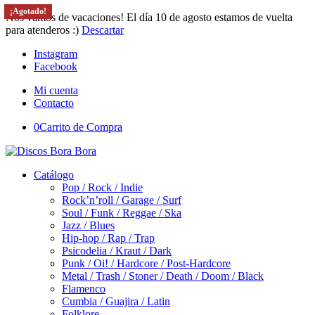
¡Agotado!
¡Agotado!
¡Agotado!
¡Agotado!
¡Agotado!
Nos vamos de vacaciones! El día 10 de agosto estamos de vuelta
para atenderos :)
Descartar
Instagram
Facebook
Mi cuenta
Contacto
0
Carrito de Compra
Catálogo
Pop / Rock / Indie
Rock’n’roll / Garage / Surf
Soul / Funk / Reggae / Ska
Jazz / Blues
Hip-hop / Rap / Trap
Psicodelia / Kraut / Dark
Punk / Oi! / Hardcore / Post-Hardcore
Metal / Trash / Stoner / Death / Doom / Black
Flamenco
Cumbia / Guajira / Latin
Folklore