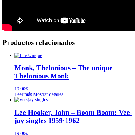
Productos relacionados
Monk, Thelonious – The unique
Thelonious Monk
19,00
€
Leer más
Mostrar detalles
Lee Hooker, John – Boom Boom: Vee-
jay singles 1959·1962
19,00
€