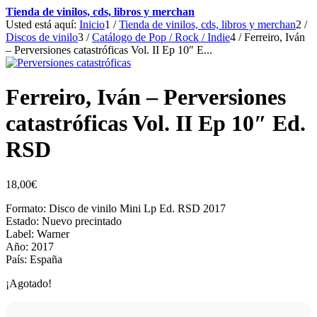
Tienda de vinilos, cds, libros y merchan
Usted está aquí:
Inicio
1
/
Tienda de vinilos, cds, libros y merchan
2
/
Discos de vinilo
3
/
Catálogo de Pop / Rock / Indie
4
/
Ferreiro, Iván
– Perversiones catastróficas Vol. II Ep 10″ E...
Ferreiro, Iván – Perversiones
catastróficas Vol. II Ep 10″ Ed.
RSD
18,00
€
Formato: Disco de vinilo Mini Lp Ed. RSD 2017
Estado: Nuevo precintado
Label: Warner
Año: 2017
País: España
¡Agotado!