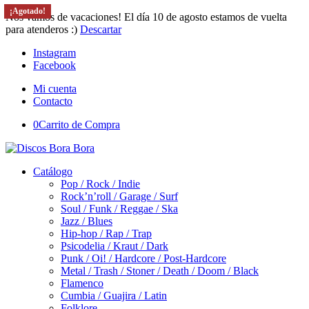
¡Agotado!
¡Agotado!
¡Agotado!
Nos vamos de vacaciones! El día 10 de agosto estamos de vuelta
para atenderos :)
Descartar
Instagram
Facebook
Mi cuenta
Contacto
0
Carrito de Compra
Catálogo
Pop / Rock / Indie
Rock’n’roll / Garage / Surf
Soul / Funk / Reggae / Ska
Jazz / Blues
Hip-hop / Rap / Trap
Psicodelia / Kraut / Dark
Punk / Oi! / Hardcore / Post-Hardcore
Metal / Trash / Stoner / Death / Doom / Black
Flamenco
Cumbia / Guajira / Latin
Folklore