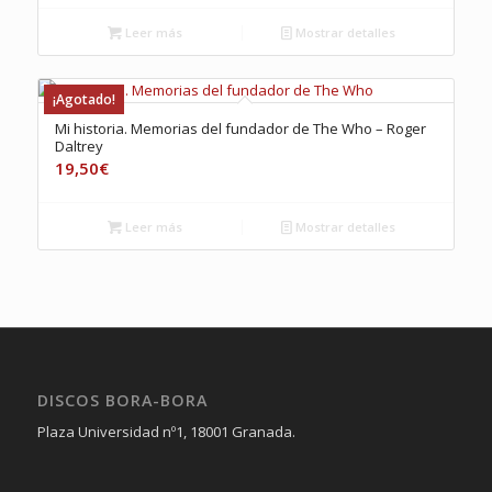
Leer más
Mostrar detalles
¡Agotado!
Mi historia. Memorias del fundador de The Who – Roger
Daltrey
19,50
€
Leer más
Mostrar detalles
DISCOS BORA-BORA
Plaza Universidad nº1, 18001 Granada.