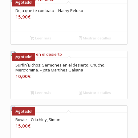
¡Agotado!
Deja que te combata – Nathy Peluso
15,90
€
Leer más
Mostrar detalles
¡Agotado!
Surfin´Bichos: Sermones en el desierto. Chucho.
Mercromina. – Jota Martínes Galiana
10,00
€
Leer más
Mostrar detalles
¡Agotado!
Bowie – Critchley, Simon
15,00
€