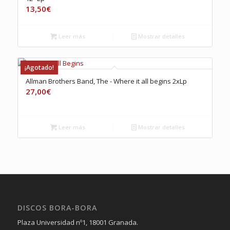
13,50
€
Leer más
Mostrar detalles
¡Agotado!
Allman Brothers Band, The ‎- Where it all begins 2xLp
27,00
€
Leer más
Mostrar detalles
DISCOS BORA-BORA
Plaza Universidad nº1, 18001 Granada.