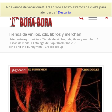
Mi cuenta
Contacto
Nos vamos de vacaciones! El día 10 de agosto estamos de vuelta para
atenderos :)
Descartar
Tienda de vinilos, cds, libros y merchan
Usted está aquí:
Inicio
/
Tienda de vinilos, cds, libros y merchan
/
Discos de vinilo
/
Catálogo de Pop / Rock / Indie
/
Echo and the Bunnymen – Crocodiles Lp
¡Agotado!