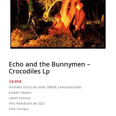
Echo and the Bunnymen –
Crocodiles Lp
24,95
€
Formato: Disco de vinilo 180GR, remasterizado
Estado: Nuevo
Label: Korova
Año: Reedición de 2021
País: Europa