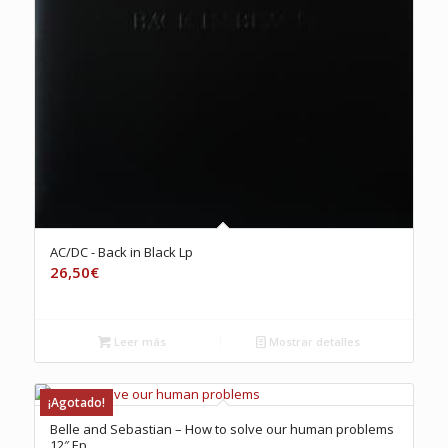
AC/DC ‎- Back in Black Lp
26,50
€
Leer más
Mostrar detalles
¡Agotado!
Belle and Sebastian – How to solve our human problems
12″ Ep