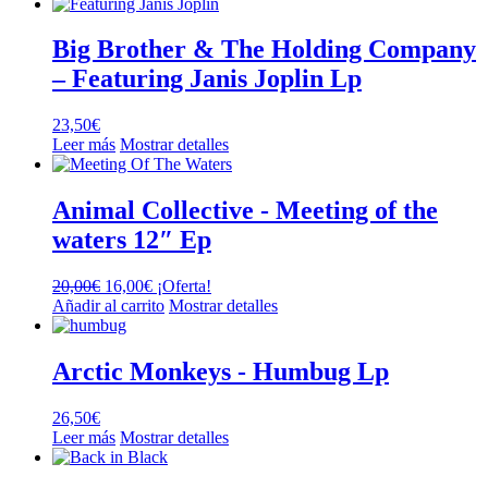
Big Brother & The Holding Company
– Featuring Janis Joplin Lp
23,50
€
Leer más
Mostrar detalles
Animal Collective ‎- Meeting of the
waters 12″ Ep
El
El
20,00
€
16,00
€
¡Oferta!
precio
precio
Añadir al carrito
Mostrar detalles
original
actual
era:
es:
20,00€.
16,00€.
Arctic Monkeys ‎- Humbug Lp
26,50
€
Leer más
Mostrar detalles