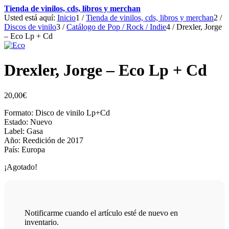
Tienda de vinilos, cds, libros y merchan
Usted está aquí:
Inicio
1
/
Tienda de vinilos, cds, libros y merchan
2
/
Discos de vinilo
3
/
Catálogo de Pop / Rock / Indie
4
/
Drexler, Jorge
– Eco Lp + Cd
Drexler, Jorge – Eco Lp + Cd
20,00
€
Formato: Disco de vinilo Lp+Cd
Estado: Nuevo
Label: Gasa
Año: Reedición de 2017
País: Europa
¡Agotado!
Notificarme cuando el artículo esté de nuevo en
inventario.