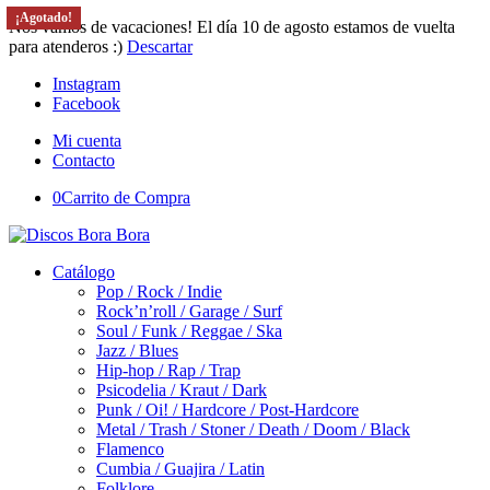
¡Agotado!
¡Agotado!
¡Agotado!
¡Agotado!
Nos vamos de vacaciones! El día 10 de agosto estamos de vuelta
para atenderos :)
Descartar
Instagram
Facebook
Mi cuenta
Contacto
0
Carrito de Compra
Catálogo
Pop / Rock / Indie
Rock’n’roll / Garage / Surf
Soul / Funk / Reggae / Ska
Jazz / Blues
Hip-hop / Rap / Trap
Psicodelia / Kraut / Dark
Punk / Oi! / Hardcore / Post-Hardcore
Metal / Trash / Stoner / Death / Doom / Black
Flamenco
Cumbia / Guajira / Latin
Folklore