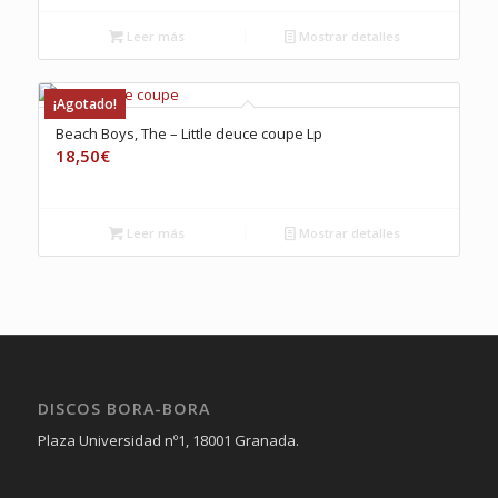
Leer más
Mostrar detalles
¡Agotado!
Beach Boys, The – Little deuce coupe Lp
18,50
€
Leer más
Mostrar detalles
DISCOS BORA-BORA
Plaza Universidad nº1, 18001 Granada.