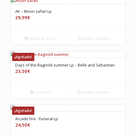
Air – Moon safari Lp
29,99
€
Añadir al carrito
Mostrar detalles
¡Agotado!
Days of the Bagnold summer Lp – Belle and Sebastian
23,50
€
Leer más
Mostrar detalles
¡Agotado!
Arcade Fire ‎- Funeral Lp
24,50
€