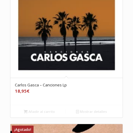
Carlos Gasca – Canciones Lp
18,95
€
Añadir al carrito
Mostrar detalles
¡Agotado!