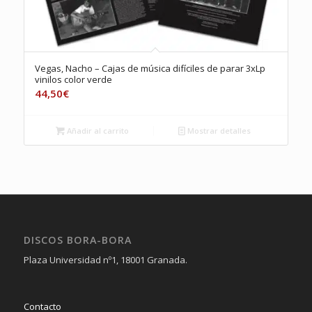
Vegas, Nacho – Cajas de música difíciles de parar 3xLp
vinilos color verde
44,50
€
Añadir al carrito
Mostrar detalles
DISCOS BORA-BORA
Plaza Universidad nº1, 18001 Granada.
Contacto