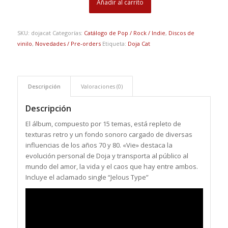
Añadir al carrito
SKU:
dojacat
Categorías:
Catálogo de Pop / Rock / Indie
,
Discos de
vinilo
,
Novedades / Pre-orders
Etiqueta:
Doja Cat
Descripción
Valoraciones (0)
Descripción
El álbum, compuesto por 15 temas, está repleto de
texturas retro y un fondo sonoro cargado de diversas
influencias de los años 70 y 80. «Vie» destaca la
evolución personal de Doja y transporta al público al
mundo del amor, la vida y el caos que hay entre ambos.
Incluye el aclamado single “Jelous Type”