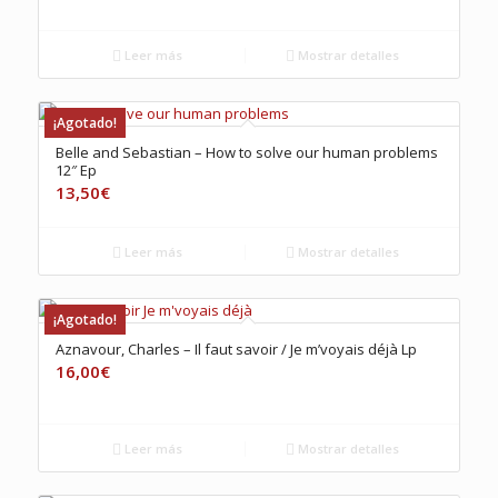
Leer más
Mostrar detalles
¡Agotado!
Belle and Sebastian – How to solve our human problems
12″ Ep
13,50
€
Leer más
Mostrar detalles
¡Agotado!
Aznavour, Charles – Il faut savoir / Je m’voyais déjà Lp
16,00
€
Leer más
Mostrar detalles