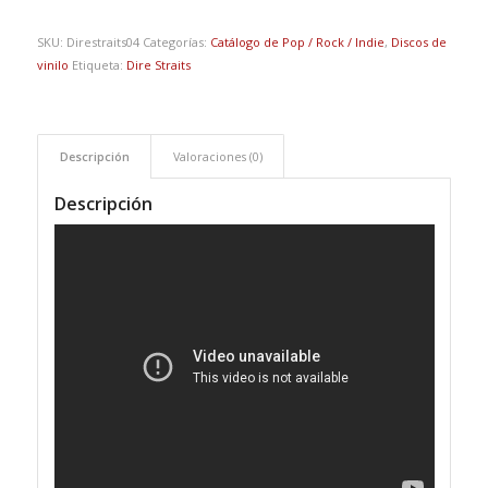
SKU:
Direstraits04
Categorías:
Catálogo de Pop / Rock / Indie
,
Discos de
vinilo
Etiqueta:
Dire Straits
Descripción
Valoraciones (0)
Descripción