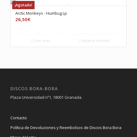
¡Agotado!
Arctic Monkeys ‎- Humbug Lp
26,50
€
Leer más
Mostrar detalles
DISCOS BORA-BORA
Plaza Universidad nº1, 18001 Granada.
Contacto
Política de Devoluciones y Reembolsos de Discos Bora Bora