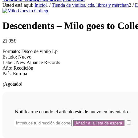
Usted está aquí:
Inicio
1
/
Tienda de vinilos, cds, libros y merchan
2
/
D
Descendents – Milo goes to Coll
21,95
€
Formato: Disco de vinilo Lp
Estado: Nuevo
Label: New Alliance Records
Año: Reedición
País: Europa
¡Agotado!
Notificarme cuando el artículo esté de nuevo en inventario.