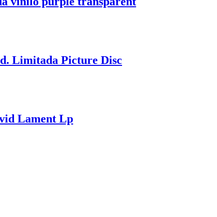
a vinilo purple transparent
. Limitada Picture Disc
ivid Lament Lp