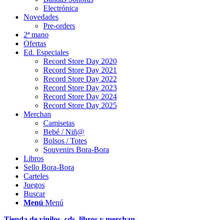
Electrónica
Novedades
Pre-orders
2ª mano
Ofertas
Ed. Especiales
Record Store Day 2020
Record Store Day 2021
Record Store Day 2022
Record Store Day 2023
Record Store Day 2024
Record Store Day 2025
Merchan
Camisetas
Bebé / Niñ@
Bolsos / Totes
Souvenirs Bora-Bora
Libros
Sello Bora-Bora
Carteles
Juegos
Buscar
Menú
Menú
Tienda de vinilos, cds, libros y merchan