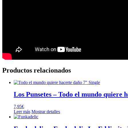
Productos relacionados
Los Punsetes – Todo el mundo quiere 
7,95
€
Leer más
Mostrar detalles