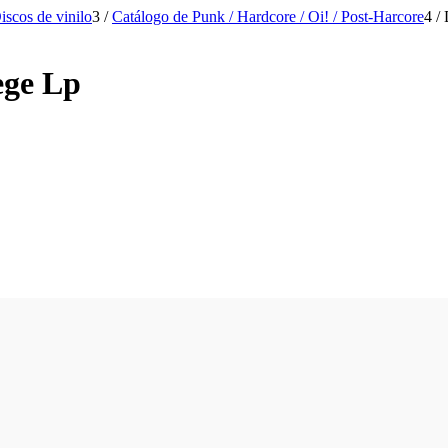
iscos de vinilo
3
/
Catálogo de Punk / Hardcore / Oi! / Post-Harcore
4
/
ege Lp