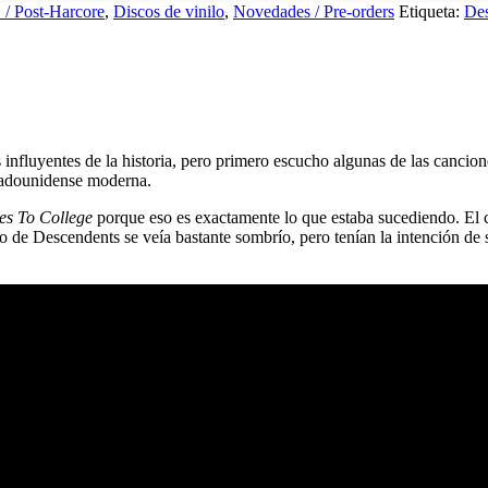
 / Post-Harcore
,
Discos de vinilo
,
Novedades / Pre-orders
Etiqueta:
Des
influyentes de la historia, pero primero escucho algunas de las canci
stadounidense moderna.
es To College
porque eso es exactamente lo que estaba sucediendo. El c
o de Descendents se veía bastante sombrío, pero tenían la intención de 