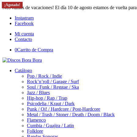
¡Agotado!
¡Agotado!
¡Agotado!
¡Agotado!
Nos vamos de vacaciones! El día 10 de agosto estamos de vuelta para
Instagram
Facebook
Mi cuenta
Contacto
0
Carrito de Compra
Catálogo
Pop / Rock / Indie
Rock’n’roll / Garage / Surf
Soul / Funk / Reggae / Ska
Jazz / Blues
Hip-hop / Rap / Trap
Psicodelia / Kraut / Dark
Punk / Oi! / Hardcore / Post-Hardcore
Metal / Trash / Stoner / Death / Doom / Black
Flamenco
Cumbia / Guajira / Latin
Folklore
Bandas Sonoras