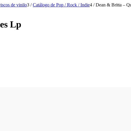
iscos de vinilo
3
/
Catálogo de Pop / Rock / Indie
4
/
Dean & Britta – Qu
es Lp