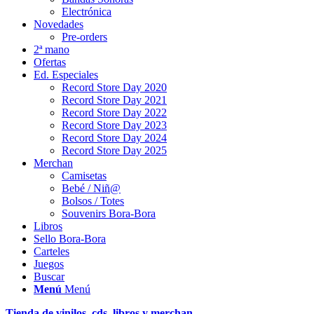
Electrónica
Novedades
Pre-orders
2ª mano
Ofertas
Ed. Especiales
Record Store Day 2020
Record Store Day 2021
Record Store Day 2022
Record Store Day 2023
Record Store Day 2024
Record Store Day 2025
Merchan
Camisetas
Bebé / Niñ@
Bolsos / Totes
Souvenirs Bora-Bora
Libros
Sello Bora-Bora
Carteles
Juegos
Buscar
Menú
Menú
Tienda de vinilos, cds, libros y merchan