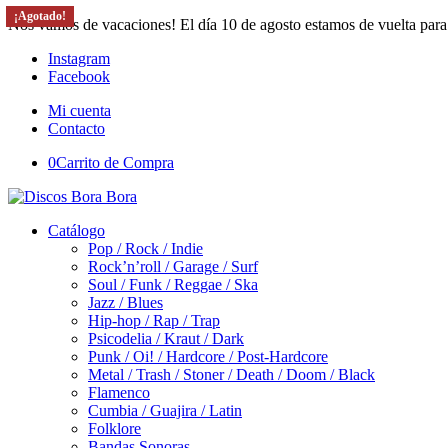
¡Agotado!
¡Agotado!
¡Agotado!
¡Agotado!
Nos vamos de vacaciones! El día 10 de agosto estamos de vuelta para
Instagram
Facebook
Mi cuenta
Contacto
0
Carrito de Compra
Catálogo
Pop / Rock / Indie
Rock’n’roll / Garage / Surf
Soul / Funk / Reggae / Ska
Jazz / Blues
Hip-hop / Rap / Trap
Psicodelia / Kraut / Dark
Punk / Oi! / Hardcore / Post-Hardcore
Metal / Trash / Stoner / Death / Doom / Black
Flamenco
Cumbia / Guajira / Latin
Folklore
Bandas Sonoras