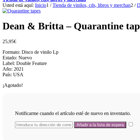
Usted está aquí:
Inicio
1
/
Tienda de vinilos, cds, libros y merchan
2
/
D
Dean & Britta – Quarantine tap
25,95
€
Formato: Disco de vinilo Lp
Estado: Nuevo
Label: Double Feature
Año: 2021
País: USA
¡Agotado!
Notificarme cuando el artículo esté de nuevo en inventario.