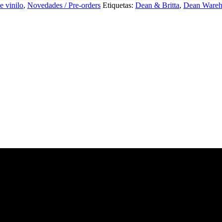
e vinilo
,
Novedades / Pre-orders
Etiquetas:
Dean & Britta
,
Dean Ware