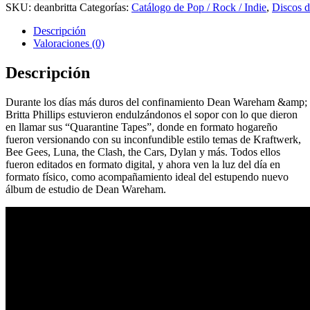
SKU:
deanbritta
Categorías:
Catálogo de Pop / Rock / Indie
,
Discos d
Descripción
Valoraciones (0)
Descripción
Durante los días más duros del confinamiento Dean Wareham &amp;
Britta Phillips estuvieron endulzándonos el sopor con lo que dieron
en llamar sus “Quarantine Tapes”, donde en formato hogareño
fueron versionando con su inconfundible estilo temas de Kraftwerk,
Bee Gees, Luna, the Clash, the Cars, Dylan y más. Todos ellos
fueron editados en formato digital, y ahora ven la luz del día en
formato físico, como acompañamiento ideal del estupendo nuevo
álbum de estudio de Dean Wareham.