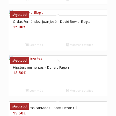
¡Agotado!
Ordas Fernández, Juan José – David Bowie. Elegía
15,00
€
Leer más
Mostrar detalles
¡Agotado!
Hipsters eminentes – Donald Fagen
18,50
€
Leer más
Mostrar detalles
¡Agotado!
Con las horas cantadas – Scott-Heron Gil
19,50
€