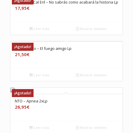
¡Agotado!
El Petit de Cal Eril – No sabrás como acabará la historia Lp
17,95
€
Leer más
Mostrar detalles
¡Agotado!
Sr. Chinarro – El fuego amigo Lp
21,50
€
Leer más
Mostrar detalles
¡Agotado!
NTO – Apnea 2xLp
26,95
€
Leer más
Mostrar detalles