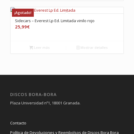
¡Agotado!
Sidecars – Everest Lp Ed. Limitada vinilo rojo
25,99
€
Leer más
Mostrar detalles
DISCOS BORA-BORA
Plaza Universidad nº1, 18001 Granada.
Contacto
Política de Devoluciones y Reembolsos de Discos Bora Bora