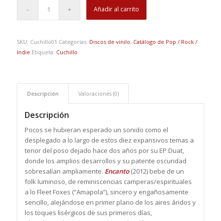
Añadir al carrito
SKU:
Cuchillo01
Categorías:
Discos de vinilo
,
Catálogo de Pop / Rock /
Indie
Etiqueta:
Cuchillo
Descripción
Valoraciones (0)
Descripción
Pocos se hubieran esperado un sonido como el
desplegado a lo largo de estos diez expansivos temas a
tenor del poso dejado hace dos años por su EP Duat,
donde los amplios desarrollos y su patente oscuridad
sobresalían ampliamente.
Encanto
(2012) bebe de un
folk luminoso, de reminiscencias camperas/espirituales
a lo Fleet Foxes (“Amapola”), sincero y engañosamente
sencillo, alejándose en primer plano de los aires áridos y
los toques lisérgicos de sus primeros días,