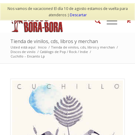
Mi cuenta
Contacto
Nos vamos de vacaciones! El día 10 de agosto estamos de vuelta para
atenderos :)
Descartar
Tienda de vinilos, cds, libros y merchan
Usted está aquí:
Inicio
/
Tienda de vinilos, cds, libros y merchan
/
Discos de vinilo
/
Catálogo de Pop / Rock / Indie
/
Cuchillo – Encanto Lp