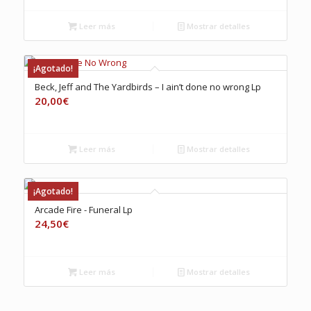
Leer más
Mostrar detalles
¡Agotado!
Beck, Jeff and The Yardbirds – I ain’t done no wrong Lp
20,00
€
Leer más
Mostrar detalles
¡Agotado!
Arcade Fire ‎- Funeral Lp
24,50
€
Leer más
Mostrar detalles