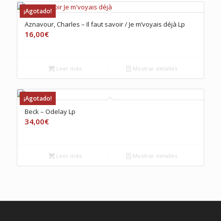
¡Agotado!
Aznavour, Charles – Il faut savoir / Je m’voyais déjà Lp
16,00
€
Leer más
Mostrar detalles
¡Agotado!
Beck – Odelay Lp
34,00
€
Leer más
Mostrar detalles