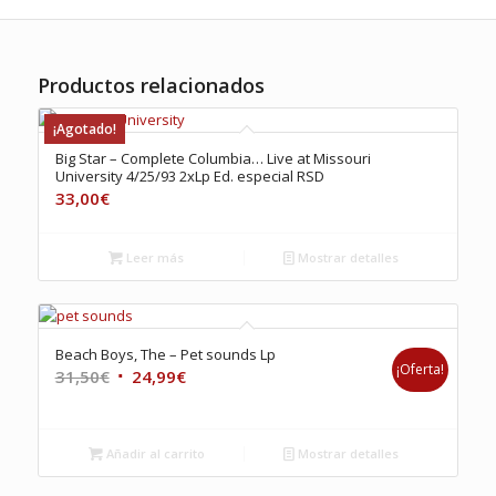
Productos relacionados
¡Agotado!
Big Star – Complete Columbia… Live at Missouri
University 4/25/93 2xLp Ed. especial RSD
33,00
€
Leer más
Mostrar detalles
Beach Boys, The – Pet sounds Lp
¡Oferta!
El
El
31,50
€
24,99
€
precio
precio
original
actual
era:
es:
Añadir al carrito
Mostrar detalles
31,50€.
24,99€.