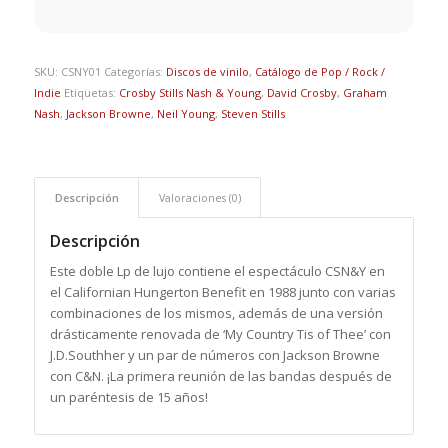
SKU:
CSNY01
Categorías:
Discos de vinilo
,
Catálogo de Pop / Rock /
Indie
Etiquetas:
Crosby Stills Nash & Young
,
David Crosby
,
Graham
Nash
,
Jackson Browne
,
Neil Young
,
Steven Stills
Descripción
Valoraciones (0)
Descripción
Este doble Lp de lujo contiene el espectáculo CSN&Y en
el Californian Hungerton Benefit en 1988 junto con varias
combinaciones de los mismos, además de una versión
drásticamente renovada de ‘My Country Tis of Thee’ con
J.D.Southher y un par de números con Jackson Browne
con C&N. ¡La primera reunión de las bandas después de
un paréntesis de 15 años!