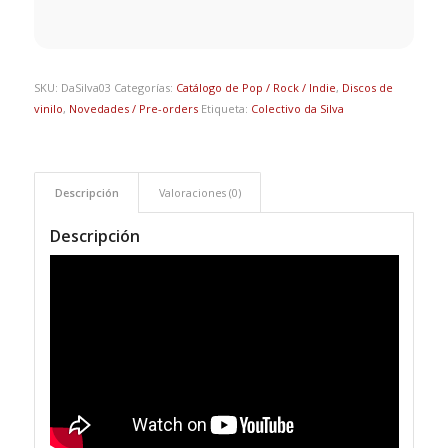
SKU:
DaSilva03
Categorías:
Catálogo de Pop / Rock / Indie
,
Discos de
vinilo
,
Novedades / Pre-orders
Etiqueta:
Colectivo da Silva
Descripción
Valoraciones (0)
Descripción