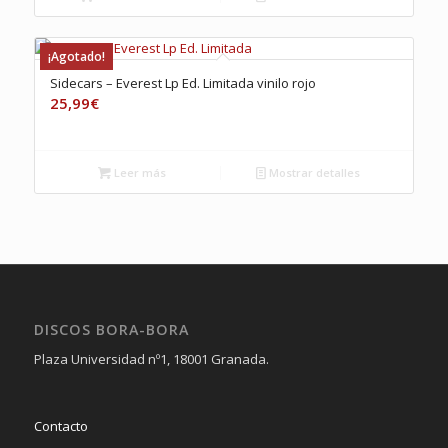
¡Agotado!
Sidecars – Everest Lp Ed. Limitada vinilo rojo
25,99
€
Leer más
Mostrar detalles
DISCOS BORA-BORA
Plaza Universidad nº1, 18001 Granada.
Contacto