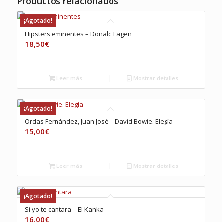
Productos relacionados
¡Agotado!
Hipsters eminentes – Donald Fagen
18,50
€
Leer más
Mostrar detalles
¡Agotado!
Ordas Fernández, Juan José – David Bowie. Elegía
15,00
€
Leer más
Mostrar detalles
¡Agotado!
Si yo te cantara – El Kanka
16,00
€