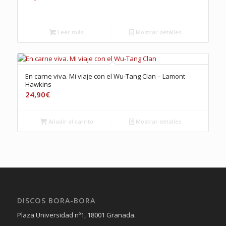
Leer más
Mostrar detalles
En carne viva. Mi viaje con el Wu-Tang Clan – Lamont
Hawkins
24,90
€
Añadir al carrito
Mostrar detalles
DISCOS BORA-BORA
Plaza Universidad nº1, 18001 Granada.