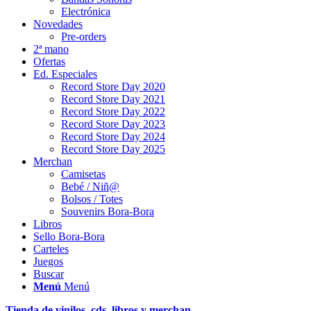
Electrónica
Novedades
Pre-orders
2ª mano
Ofertas
Ed. Especiales
Record Store Day 2020
Record Store Day 2021
Record Store Day 2022
Record Store Day 2023
Record Store Day 2024
Record Store Day 2025
Merchan
Camisetas
Bebé / Niñ@
Bolsos / Totes
Souvenirs Bora-Bora
Libros
Sello Bora-Bora
Carteles
Juegos
Buscar
Menú
Menú
Tienda de vinilos, cds, libros y merchan