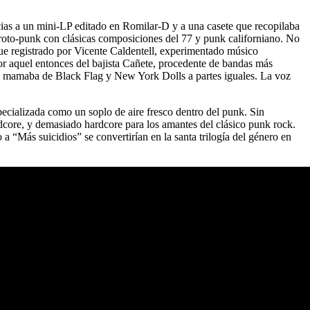
ias a un mini-LP editado en Romilar-D y a una casete que recopilaba
proto-punk con clásicas composiciones del 77 y punk californiano. No
(fue registrado por Vicente Caldentell, experimentado músico
or aquel entonces del bajista Cañete, procedente de bandas más
que mamaba de Black Flag y New York Dolls a partes iguales. La voz
pecializada como un soplo de aire fresco dentro del punk. Sin
rdcore, y demasiado hardcore para los amantes del clásico punk rock.
 “Más suicidios” se convertirían en la santa trilogía del género en