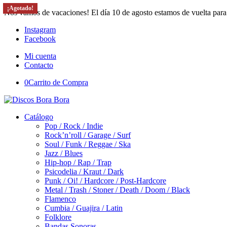
¡Agotado!
¡Agotado!
¡Agotado!
Nos vamos de vacaciones! El día 10 de agosto estamos de vuelta para
Instagram
Facebook
Mi cuenta
Contacto
0
Carrito de Compra
Catálogo
Pop / Rock / Indie
Rock’n’roll / Garage / Surf
Soul / Funk / Reggae / Ska
Jazz / Blues
Hip-hop / Rap / Trap
Psicodelia / Kraut / Dark
Punk / Oi! / Hardcore / Post-Hardcore
Metal / Trash / Stoner / Death / Doom / Black
Flamenco
Cumbia / Guajira / Latin
Folklore
Bandas Sonoras