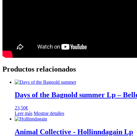
Productos relacionados
Days of the Bagnold summer Lp – Bell
23,50
€
Leer más
Mostrar detalles
Animal Collective ‎- Hollinndagain Lp