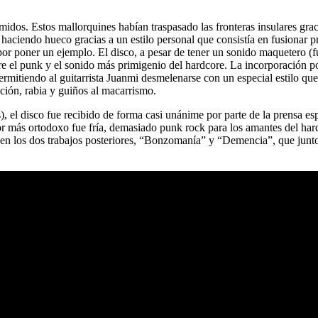
dos. Estos mallorquines habían traspasado las fronteras insulares grac
haciendo hueco gracias a un estilo personal que consistía en fusionar 
, por poner un ejemplo. El disco, a pesar de tener un sonido maquetero 
e el punk y el sonido más primigenio del hardcore. La incorporación p
permitiendo al guitarrista Juanmi desmelenarse con un especial estilo 
ción, rabia y guiños al macarrismo.
, el disco fue recibido de forma casi unánime por parte de la prensa es
ctor más ortodoxo fue fría, demasiado punk rock para los amantes del ha
en los dos trabajos posteriores, “Bonzomanía” y “Demencia”, que junto a