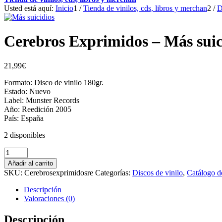
Usted está aquí:
Inicio
1
/
Tienda de vinilos, cds, libros y merchan
2
/
D
Cerebros Exprimidos – Más suic
21,99
€
Formato: Disco de vinilo 180gr.
Estado: Nuevo
Label: Munster Records
Año: Reedición 2005
País: España
2 disponibles
Cerebros
Exprimidos
Añadir al carrito
-
SKU:
Cerebrosexprimidosre
Categorías:
Discos de vinilo
,
Catálogo d
Más
suicidios
Descripción
Lp
Valoraciones (0)
cantidad
Descripción