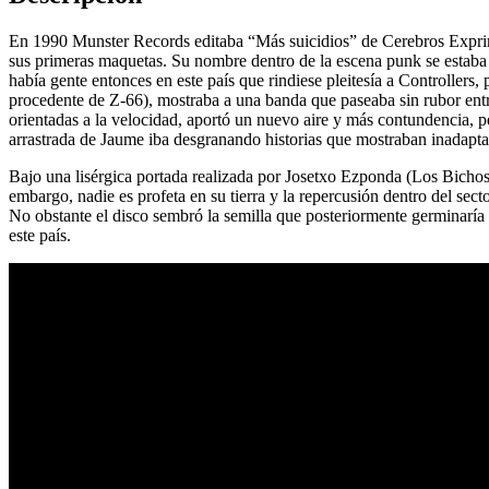
En 1990 Munster Records editaba “Más suicidios” de Cerebros Exprimi
sus primeras maquetas. Su nombre dentro de la escena punk se estaba 
había gente entonces en este país que rindiese pleitesía a Controllers
procedente de Z-66), mostraba a una banda que paseaba sin rubor entr
orientadas a la velocidad, aportó un nuevo aire y más contundencia, 
arrastrada de Jaume iba desgranando historias que mostraban inadapta
Bajo una lisérgica portada realizada por Josetxo Ezponda (Los Bichos)
embargo, nadie es profeta en su tierra y la repercusión dentro del se
No obstante el disco sembró la semilla que posteriormente germinaría 
este país.