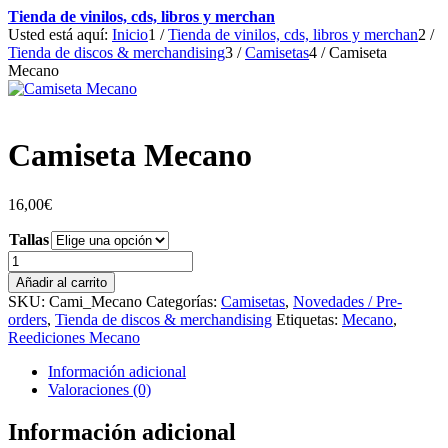
Tienda de vinilos, cds, libros y merchan
Usted está aquí:
Inicio
1
/
Tienda de vinilos, cds, libros y merchan
2
/
Tienda de discos & merchandising
3
/
Camisetas
4
/
Camiseta
Mecano
Camiseta Mecano
16,00
€
Tallas
Camiseta
Mecano
Añadir al carrito
cantidad
SKU:
Cami_Mecano
Categorías:
Camisetas
,
Novedades / Pre-
orders
,
Tienda de discos & merchandising
Etiquetas:
Mecano
,
Reediciones Mecano
Información adicional
Valoraciones (0)
Información adicional