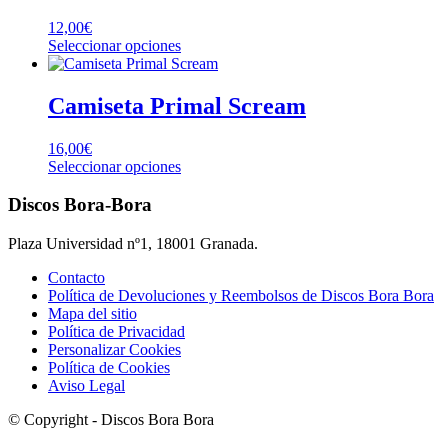
la
Las
página
12,00
€
opciones
de
Este
Seleccionar opciones
se
producto
producto
pueden
tiene
elegir
múltiples
Camiseta Primal Scream
en
variantes.
la
Las
página
16,00
€
opciones
de
Este
Seleccionar opciones
se
producto
producto
pueden
tiene
Discos Bora-Bora
elegir
múltiples
en
variantes.
la
Plaza Universidad nº1, 18001 Granada.
Las
página
opciones
Contacto
de
se
Política de Devoluciones y Reembolsos de Discos Bora Bora
producto
pueden
Mapa del sitio
elegir
Política de Privacidad
en
Personalizar Cookies
la
Política de Cookies
página
Aviso Legal
de
producto
© Copyright - Discos Bora Bora