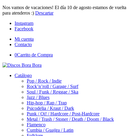
Nos vamos de vacaciones! El día 10 de agosto estamos de vuelta
para atenderos :)
Descartar
Instagram
Facebook
Mi cuenta
Contacto
0
Carrito de Compra
Catálogo
Pop / Rock / Indie
Rock’n’roll / Garage / Surf
Soul / Funk / Reggae / Ska
Jazz / Blues
Hip-hop / Rap / Trap
Psicodelia / Kraut / Dark
Punk / Oi! / Hardcore / Post-Hardcore
Metal / Trash / Stoner / Death / Doom / Black
Flamenco
Cumbia / Guajira / Latin
Folklore