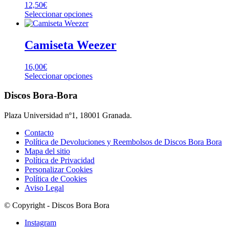
página
12,50
€
opciones
de
Este
Seleccionar opciones
se
producto
producto
pueden
tiene
elegir
múltiples
Camiseta Weezer
en
variantes.
la
Las
página
16,00
€
opciones
de
Este
Seleccionar opciones
se
producto
producto
pueden
tiene
Discos Bora-Bora
elegir
múltiples
en
variantes.
la
Plaza Universidad nº1, 18001 Granada.
Las
página
opciones
Contacto
de
se
Política de Devoluciones y Reembolsos de Discos Bora Bora
producto
pueden
Mapa del sitio
elegir
Política de Privacidad
en
Personalizar Cookies
la
Política de Cookies
página
Aviso Legal
de
producto
© Copyright - Discos Bora Bora
Instagram