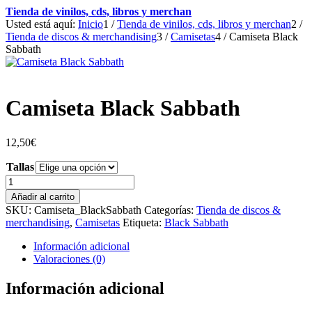
Tienda de vinilos, cds, libros y merchan
Usted está aquí:
Inicio
1
/
Tienda de vinilos, cds, libros y merchan
2
/
Tienda de discos & merchandising
3
/
Camisetas
4
/
Camiseta Black
Sabbath
Camiseta Black Sabbath
12,50
€
Tallas
Camiseta
Black
Añadir al carrito
Sabbath
SKU:
Camiseta_BlackSabbath
Categorías:
Tienda de discos &
cantidad
merchandising
,
Camisetas
Etiqueta:
Black Sabbath
Información adicional
Valoraciones (0)
Información adicional