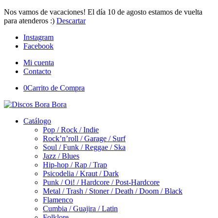
Nos vamos de vacaciones! El día 10 de agosto estamos de vuelta
para atenderos :)
Descartar
Instagram
Facebook
Mi cuenta
Contacto
0
Carrito de Compra
Catálogo
Pop / Rock / Indie
Rock’n’roll / Garage / Surf
Soul / Funk / Reggae / Ska
Jazz / Blues
Hip-hop / Rap / Trap
Psicodelia / Kraut / Dark
Punk / Oi! / Hardcore / Post-Hardcore
Metal / Trash / Stoner / Death / Doom / Black
Flamenco
Cumbia / Guajira / Latin
Folklore