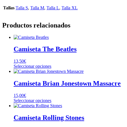
Tallas
Talla S
,
Talla M
,
Talla L
,
Talla XL
Productos relacionados
Camiseta The Beatles
13,50
€
Este
Seleccionar opciones
producto
tiene
múltiples
Camiseta Brian Jonestown Massacre
variantes.
Las
15,00
€
opciones
Este
Seleccionar opciones
se
producto
pueden
tiene
elegir
múltiples
Camiseta Rolling Stones
en
variantes.
la
Las