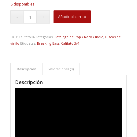
8 disponibles
Añadir al carrito
SKU:
Califato04
Categorías:
Catálogo de Pop / Rock / Indie
,
Discos de
vinilo
Etiquetas:
Breaking Bass
,
Califato 3/4
Descripción
Valoraciones (0)
Descripción