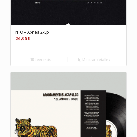
NTO – Apnea 2xLp
26,95
€
Leer más
Mostrar detalles