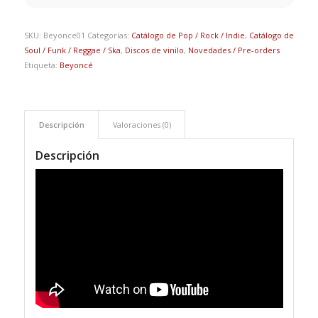
SKU:
Beyonce01
Categorías:
Catálogo de Pop / Rock / Indie
,
Catálogo de
Soul / Funk / Reggae / Ska
,
Discos de vinilo
,
Novedades / Pre-orders
Etiqueta:
Beyoncé
Descripción
Valoraciones (0)
Descripción