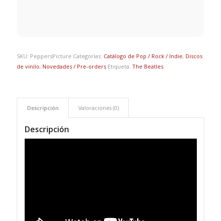
SKU:
PeppersPicture
Categorías:
Catálogo de Pop / Rock / Indie
,
Discos
de vinilo
,
Novedades / Pre-orders
Etiqueta:
The Beatles
Descripción
Valoraciones (0)
Descripción