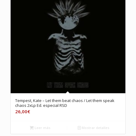
Tempest, Kate – Let them beat chaos / Let them speak
chaos 2xLp Ed. especial RSD
26,00
€
Leer más
Mostrar detalles