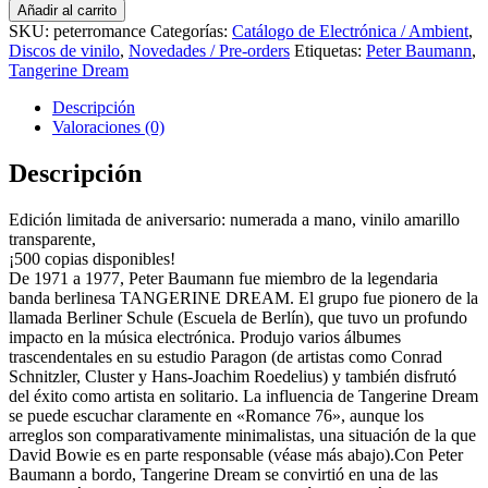
Peter
Añadir al carrito
-
SKU:
peterromance
Categorías:
Catálogo de Electrónica / Ambient
,
Romance
Discos de vinilo
,
Novedades / Pre-orders
Etiquetas:
Peter Baumann
,
76
Tangerine Dream
Ed.
Limitada
Descripción
y
Valoraciones (0)
numerada
50
Descripción
Aniversario
vinilo
Edición limitada de aniversario: numerada a mano, vinilo amarillo
amarillo
transparente,
cantidad
¡500 copias disponibles!
De 1971 a 1977, Peter Baumann fue miembro de la legendaria
banda berlinesa TANGERINE DREAM. El grupo fue pionero de la
llamada Berliner Schule (Escuela de Berlín), que tuvo un profundo
impacto en la música electrónica. Produjo varios álbumes
trascendentales en su estudio Paragon (de artistas como Conrad
Schnitzler, Cluster y Hans-Joachim Roedelius) y también disfrutó
del éxito como artista en solitario. La influencia de Tangerine Dream
se puede escuchar claramente en «Romance 76», aunque los
arreglos son comparativamente minimalistas, una situación de la que
David Bowie es en parte responsable (véase más abajo).Con Peter
Baumann a bordo, Tangerine Dream se convirtió en una de las