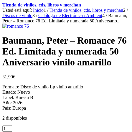
Tienda de vinilos, cds, libros y merchan
Usted está aquí:
Inicio
1
/
Tienda de vinilos, cds, libros y merchan
2
/
Discos de vinilo
3
/
Catálogo de Electrónica / Ambient
4
/
Baumann,
Peter – Romance 76 Ed. Limitada y numerada 50 Aniversario...
Baumann, Peter – Romance 76
Ed. Limitada y numerada 50
Aniversario vinilo amarillo
31,99
€
Formato: Disco de vinilo Lp vinilo amarillo
Estado: Nuevo
Label: Bureau B
Año: 2026
País: Europa
2 disponibles
Baumann,