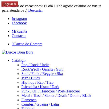
¡Agotado!
Nos vamos de vacaciones! El día 10 de agosto estamos de vuelta
para atenderos :)
Descartar
Instagram
Facebook
Mi cuenta
Contacto
0
Carrito de Compra
Catálogo
Pop / Rock / Indie
Rock’n’roll / Garage / Surf
Soul / Funk / Reggae / Ska
Jazz / Blues
Hip-hop / Rap / Trap
Psicodelia / Kraut / Dark
Punk / Oi! / Hardcore / Post-Hardcore
Metal / Trash / Stoner / Death / Doom / Black
Flamenco
Cumbia / Guajira / Latin
Folklore