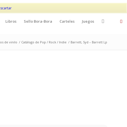
Mi cuenta
Contacto
scartar
Libros
Sello Bora-Bora
Carteles
Juegos
os de vinilo
/
Catálogo de Pop / Rock / Indie
/
Barrett, Syd – Barrett Lp