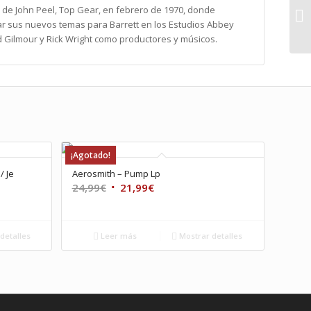
 de John Peel, Top Gear, en febrero de 1970, donde
r sus nuevos temas para Barrett en los Estudios Abbey
 Gilmour y Rick Wright como productores y músicos.
¡Agotado!
/ Je
Aerosmith – Pump Lp
El
El
24,99
€
21,99
€
precio
precio
original
actual
era:
es:
detalles
Leer más
Mostrar detalles
24,99€.
21,99€.