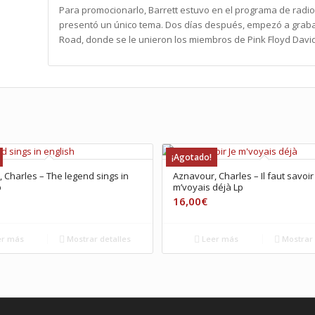
Para promocionarlo, Barrett estuvo en el programa de radio
presentó un único tema. Dos días después, empezó a graba
Road, donde se le unieron los miembros de Pink Floyd David
¡Agotado!
 Charles – The legend sings in
Aznavour, Charles – Il faut savoir 
p
m’voyais déjà Lp
16,00
€
r más
Mostrar detalles
Leer más
Mostrar 