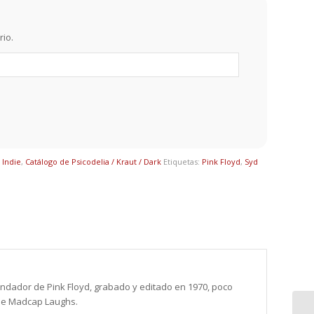
rio.
 Indie
,
Catálogo de Psicodelia / Kraut / Dark
Etiquetas:
Pink Floyd
,
Syd
undador de Pink Floyd, grabado y editado en 1970, poco
The Madcap Laughs.