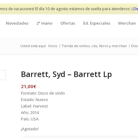
mos de vacaciones! El día 10 de agosto estamos de vuelta para atenderos :)
De
Novedades
2ª mano
Ofertas
Ed. Especiales
Merchan
Usted está aquí:
Inicio
/
Tienda de vinilos, cds, libros y merchan
/
Disc
Barrett, Syd – Barrett Lp
21,00
€
Formato: Disco de vinilo
Estado: Nuevo
Label: Harvest
Año: 2014
País: USA
¡Agotado!