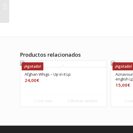
The Magic Band –
Unconditionally
guaranteed Lp
Productos relacionados
¡Agotado!
¡Agotado!
Afghan Whigs ‎– Up in it Lp
Aznavour,
english L
24,00
€
15,00
€
Leer más
Mostrar detalles
Lee