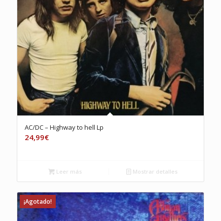
AC/DC – Highway to hell Lp
24,99
€
Leer más
Mostrar detalles
¡Agotado!