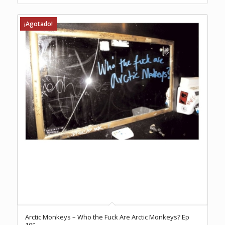
¡Agotado!
Arctic Monkeys – Who the Fuck Are Arctic Monkeys? Ep
10″