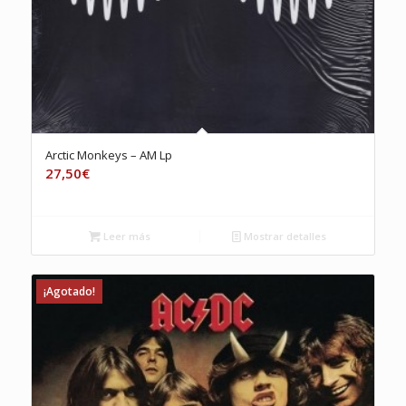
Arctic Monkeys – AM Lp
27,50
€
Leer más
Mostrar detalles
¡Agotado!