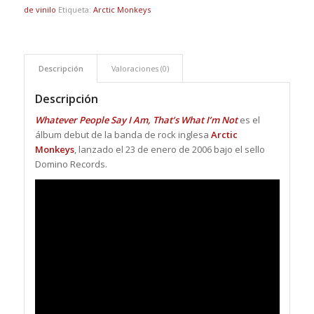
de vinilo
Etiqueta:
Arctic Monkeys
Descripción
Valoraciones (0)
Descripción
Whatever People Say I Am, That’s What I’m Not
es el
álbum debut de la banda de rock inglesa
Arctic
Monkeys
, lanzado el 23 de enero de 2006 bajo el sello
Domino Records.