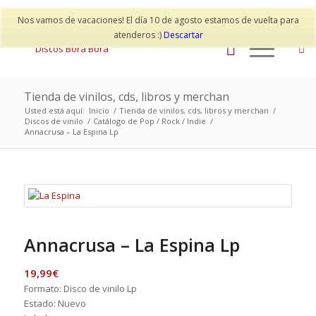
Mi cuenta
Contacto
Nos vamos de vacaciones! El día 10 de agosto estamos de vuelta para
atenderos :)
Descartar
Tienda de vinilos, cds, libros y merchan
Usted está aquí:
Inicio
/
Tienda de vinilos, cds, libros y merchan
/
Discos de vinilo
/
Catálogo de Pop / Rock / Indie
/
Annacrusa – La Espina Lp
Annacrusa – La Espina Lp
19,99
€
Formato: Disco de vinilo Lp
Estado: Nuevo