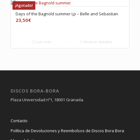
¡Agotado!
Days of the Bagnold summer Lp – Belle and Sebastian
23,50
€
Leer más
Mostrar detalles
DISCOS BORA-BORA
Plaza Universidad nº1, 18001 Granada.
Contacto
Política de Devoluciones y Reembolsos de Discos Bora Bora