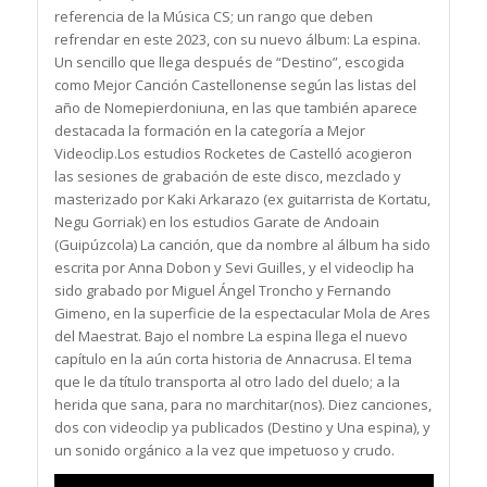
referencia de la Música CS; un rango que deben
refrendar en este 2023, con su nuevo álbum: La espina.
Un sencillo que llega después de “Destino”, escogida
como Mejor Canción Castellonense según las listas del
año de Nomepierdoniuna, en las que también aparece
destacada la formación en la categoría a Mejor
Videoclip.Los estudios Rocketes de Castelló acogieron
las sesiones de grabación de este disco, mezclado y
masterizado por Kaki Arkarazo (ex guitarrista de Kortatu,
Negu Gorriak) en los estudios Garate de Andoain
(Guipúzcola) La canción, que da nombre al álbum ha sido
escrita por Anna Dobon y Sevi Guilles, y el videoclip ha
sido grabado por Miguel Ángel Troncho y Fernando
Gimeno, en la superficie de la espectacular Mola de Ares
del Maestrat. Bajo el nombre La espina llega el nuevo
capítulo en la aún corta historia de Annacrusa. El tema
que le da título transporta al otro lado del duelo; a la
herida que sana, para no marchitar(nos). Diez canciones,
dos con videoclip ya publicados (Destino y Una espina), y
un sonido orgánico a la vez que impetuoso y crudo.