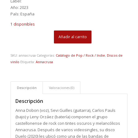
Label:
Año: 2023
País: España
1 disponibles
Añadir al carrito
SKU:
annacrusa
Categorías:
Catálogo de Pop / Rock / Indie
,
Discos de
vinilo
Etiqueta:
Annacrusa
Descripción
Valoraciones (0)
Descripción
Anna Dobon (voz), Sevi Guilles (guitarra), Carlos Pauls
(bajo) y Leny Orzáez (batería) componen el grupo
castellonense de rock con tintes oscuros y melancólicos
Annacrusa. Después de varios videosingles, su disco
Duelo (2020) les ubicó como una de las bandas de