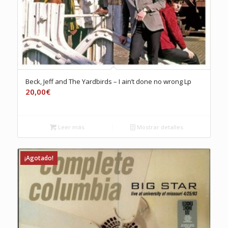
Beck, Jeff and The Yardbirds – I ain’t done no wrong Lp
20,00
€
Leer más
Mostrar detalles
¡Agotado!