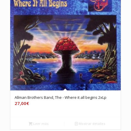
Allman Brothers Band, The ‎- Where it all begins 2xLp
27,00
€
Leer más
Mostrar detalles