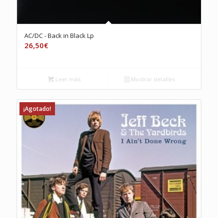
AC/DC ‎- Back in Black Lp
26,50
€
Leer más
Mostrar detalles
¡Agotado!