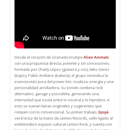
Desde el corazón de Granada irrumpe
Alien Animals
con una propuesta directa, potente y sin concesiones.
Formado por Charly López (guitarra y voz), Niko Gerez
(bajo) y Pablo Arellano (batería), el grupo reivindica la
esencia más pura del power trío: crudeza, energía y una
personalidad arrolladora. Su sonido combina rock
alternativo, garage y psicodelia, generando una
intensidad que oscila entre lo visceral y lo hipnótico. A
esto se suman letras originales y sugerentes que
rompen con lo convencional. Su primer trabajo,
Epojé
,
verá la luz de la mano de Lemon Records, sello ligado al
emblemático espacio cultural Lemon Rock, y cuenta con