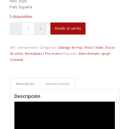
Año: 2026
País: España
5 disponibles
Añadir al carrito
SKU:
alienanimals1
Categorías:
Catálogo de Pop / Rock / Indie
,
Discos
de vinilo
,
Novedades / Pre-orders
Etiquetas:
Alien Animals
,
epojé
,
Granada
Descripción
Valoraciones (0)
Descripción