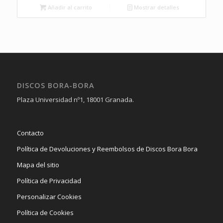
era:
es:
Añadir al carrito
Mostrar detalles
20,00€.
15,00€.
DISCOS BORA-BORA
Plaza Universidad nº1, 18001 Granada.
Contacto
Política de Devoluciones y Reembolsos de Discos Bora Bora
Mapa del sitio
Política de Privacidad
Personalizar Cookies
Política de Cookies