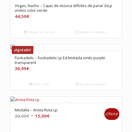
Vegas, Nacho – Cajas de música difíciles de parar 3xLp
vinilos color verde
44,50
€
Añadir al carrito
Mostrar detalles
¡Agotado!
Funkadelic – Funkadelic Lp Ed.limitada vinilo purple
transparent
36,99
€
Leer más
Mostrar detalles
Medalla – Arista Rota Lp
¡Oferta!
El
El
20,00
€
15,00
€
precio
precio
original
actual