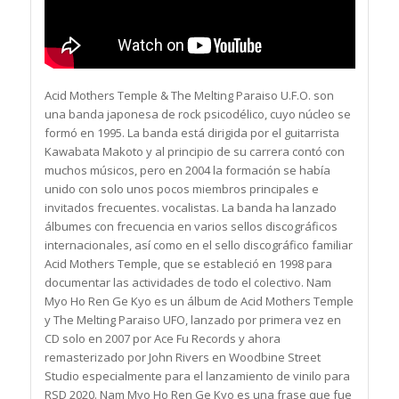
Acid Mothers Temple & The Melting Paraiso U.F.O. son
una banda japonesa de rock psicodélico, cuyo núcleo se
formó en 1995. La banda está dirigida por el guitarrista
Kawabata Makoto y al principio de su carrera contó con
muchos músicos, pero en 2004 la formación se había
unido con solo unos pocos miembros principales e
invitados frecuentes. vocalistas. La banda ha lanzado
álbumes con frecuencia en varios sellos discográficos
internacionales, así como en el sello discográfico familiar
Acid Mothers Temple, que se estableció en 1998 para
documentar las actividades de todo el colectivo. Nam
Myo Ho Ren Ge Kyo es un álbum de Acid Mothers Temple
y The Melting Paraiso UFO, lanzado por primera vez en
CD solo en 2007 por Ace Fu Records y ahora
remasterizado por John Rivers en Woodbine Street
Studio especialmente para el lanzamiento de vinilo para
RSD 2020. Nam Myo Ho Ren Ge Kyo es una frase que fue