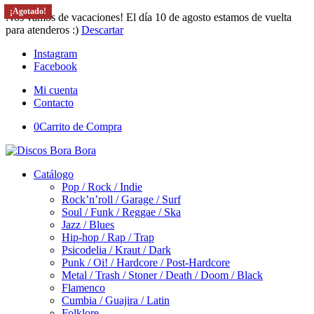
¡Agotado!
¡Agotado!
Nos vamos de vacaciones! El día 10 de agosto estamos de vuelta
para atenderos :)
Descartar
Instagram
Facebook
Mi cuenta
Contacto
0
Carrito de Compra
Catálogo
Pop / Rock / Indie
Rock’n’roll / Garage / Surf
Soul / Funk / Reggae / Ska
Jazz / Blues
Hip-hop / Rap / Trap
Psicodelia / Kraut / Dark
Punk / Oi! / Hardcore / Post-Hardcore
Metal / Trash / Stoner / Death / Doom / Black
Flamenco
Cumbia / Guajira / Latin
Folklore