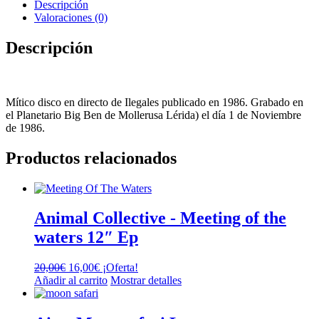
cantidad
Descripción
Valoraciones (0)
Descripción
Mítico disco en directo de Ilegales publicado en 1986. Grabado en
el Planetario Big Ben de Mollerusa Lérida) el día 1 de Noviembre
de 1986.
Productos relacionados
Animal Collective ‎- Meeting of the
waters 12″ Ep
El
El
20,00
€
16,00
€
¡Oferta!
precio
precio
Añadir al carrito
Mostrar detalles
original
actual
era:
es:
20,00€.
16,00€.