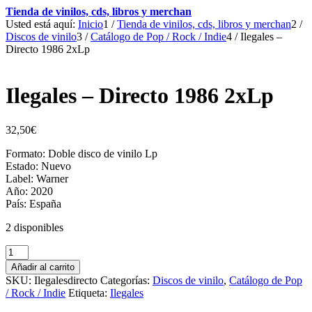
Tienda de vinilos, cds, libros y merchan
Usted está aquí:
Inicio
1
/
Tienda de vinilos, cds, libros y merchan
2
/
Discos de vinilo
3
/
Catálogo de Pop / Rock / Indie
4
/
Ilegales –
Directo 1986 2xLp
Ilegales – Directo 1986 2xLp
32,50
€
Formato: Doble disco de vinilo Lp
Estado: Nuevo
Label: Warner
Año: 2020
País: España
2 disponibles
Ilegales
-
Añadir al carrito
Directo
SKU:
Ilegalesdirecto
Categorías:
Discos de vinilo
,
Catálogo de Pop
1986
/ Rock / Indie
Etiqueta:
Ilegales
2xLp