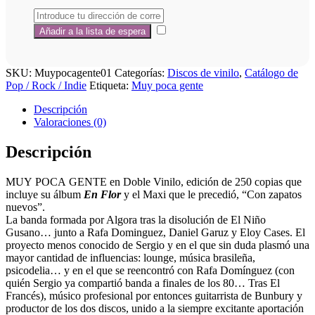
SKU:
Muypocagente01
Categorías:
Discos de vinilo
,
Catálogo de
Pop / Rock / Indie
Etiqueta:
Muy poca gente
Descripción
Valoraciones (0)
Descripción
MUY
POCA
GENTE
en Doble Vinilo, edición de 250 copias que
incluye su álbum
En Flor
y el Maxi que le precedió, “Con zapatos
nuevos”.
La banda formada por Algora tras la disolución de El Niño
Gusano… junto a Rafa Dominguez, Daniel Garuz y Eloy Cases. El
proyecto menos conocido de Sergio y en el que sin duda plasmó una
mayor cantidad de influencias: lounge, música brasileña,
psicodelia… y en el que se reencontró con Rafa Domínguez (con
quién Sergio ya compartió banda a finales de los 80… Tras El
Francés), músico profesional por entonces guitarrista de Bunbury y
productor de los dos discos, unido a la siempre excitante aportación