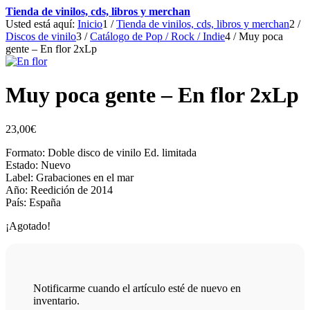
Tienda de vinilos, cds, libros y merchan
Usted está aquí:
Inicio
1
/
Tienda de vinilos, cds, libros y merchan
2
/
Discos de vinilo
3
/
Catálogo de Pop / Rock / Indie
4
/
Muy poca
gente – En flor 2xLp
Muy poca gente – En flor 2xLp
23,00
€
Formato: Doble disco de vinilo Ed. limitada
Estado: Nuevo
Label: Grabaciones en el mar‎
Año: Reedición de 2014
País: España
¡Agotado!
Notificarme cuando el artículo esté de nuevo en
inventario.