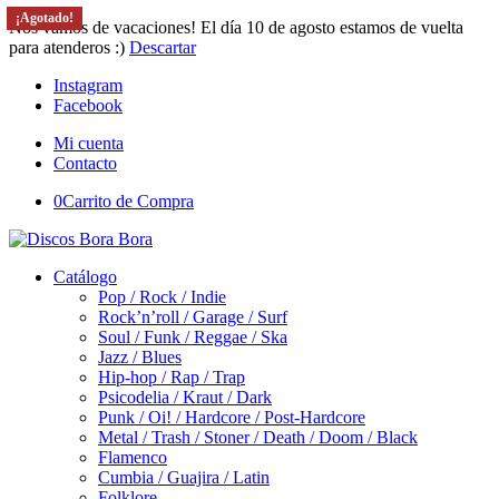
¡Agotado!
¡Agotado!
¡Agotado!
¡Agotado!
Nos vamos de vacaciones! El día 10 de agosto estamos de vuelta
para atenderos :)
Descartar
Instagram
Facebook
Mi cuenta
Contacto
0
Carrito de Compra
Catálogo
Pop / Rock / Indie
Rock’n’roll / Garage / Surf
Soul / Funk / Reggae / Ska
Jazz / Blues
Hip-hop / Rap / Trap
Psicodelia / Kraut / Dark
Punk / Oi! / Hardcore / Post-Hardcore
Metal / Trash / Stoner / Death / Doom / Black
Flamenco
Cumbia / Guajira / Latin
Folklore