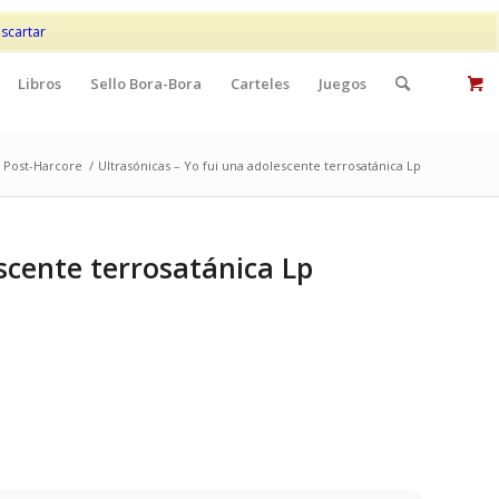
Mi cuenta
Contacto
scartar
Libros
Sello Bora-Bora
Carteles
Juegos
/ Post-Harcore
/
Ultrasónicas – Yo fui una adolescente terrosatánica Lp
scente terrosatánica Lp