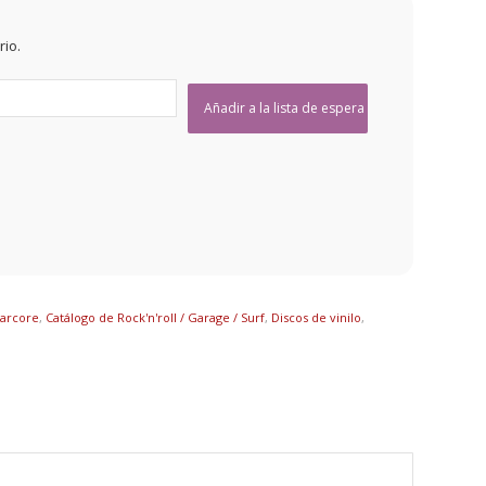
rio.
Harcore
,
Catálogo de Rock'n'roll / Garage / Surf
,
Discos de vinilo
,