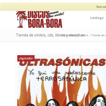
Nos va
Catálogo
Tienda de vinilos, cds, libros y merchan
Usted está aquí:
Inicio
/
Tienda de v
¡Agotado!