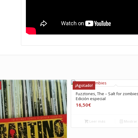
¡Agotado!
Fuzztones, The – Salt for zombie
Edición especial
16,50
€
Leer más
Mostrar 