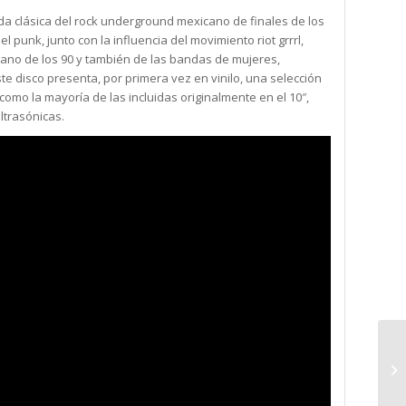
nda clásica del rock underground mexicano de finales de los
 el punk, junto con la influencia del movimiento riot grrrl,
ano de los 90 y también de las bandas de mujeres,
e disco presenta, por primera vez en vinilo, una selección
omo la mayoría de las incluidas originalmente en el 10″,
ltrasónicas.