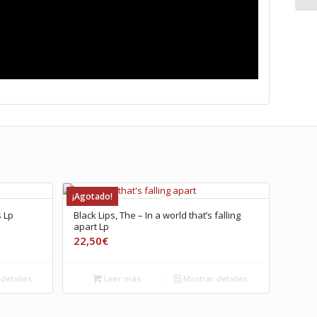
¡Agotado!
s Lp
Black Lips, The – In a world that’s falling
apart Lp
22,50
€
detalles
Leer más
Mostrar detalles