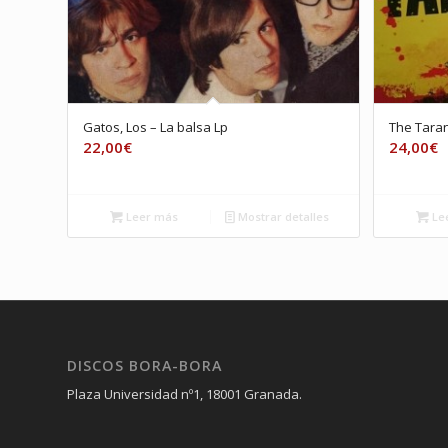
Gatos, Los – La balsa Lp
The Taran
22,00
€
24,00
€
Leer más
Mostrar detalles
Le
DISCOS BORA-BORA
Plaza Universidad nº1, 18001 Granada.