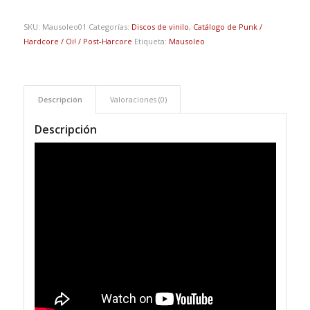
SKU:
Mausoleo01
Categorías:
Discos de vinilo
,
Catálogo de Punk /
Hardcore / Oi! / Post-Harcore
Etiqueta:
Mausoleo
Descripción
Valoraciones (0)
Descripción