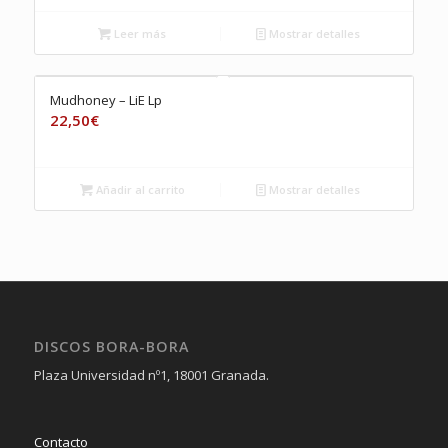
Leer más
Mostrar detalles
Mudhoney – LiE Lp
22,50
€
Añadir al carrito
Mostrar detalles
DISCOS BORA-BORA
Plaza Universidad nº1, 18001 Granada.
Contacto