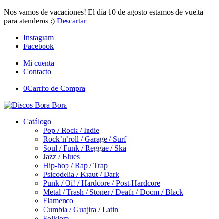
Nos vamos de vacaciones! El día 10 de agosto estamos de vuelta
para atenderos :)
Descartar
Instagram
Facebook
Mi cuenta
Contacto
0
Carrito de Compra
Catálogo
Pop / Rock / Indie
Rock’n’roll / Garage / Surf
Soul / Funk / Reggae / Ska
Jazz / Blues
Hip-hop / Rap / Trap
Psicodelia / Kraut / Dark
Punk / Oi! / Hardcore / Post-Hardcore
Metal / Trash / Stoner / Death / Doom / Black
Flamenco
Cumbia / Guajira / Latin
Folklore