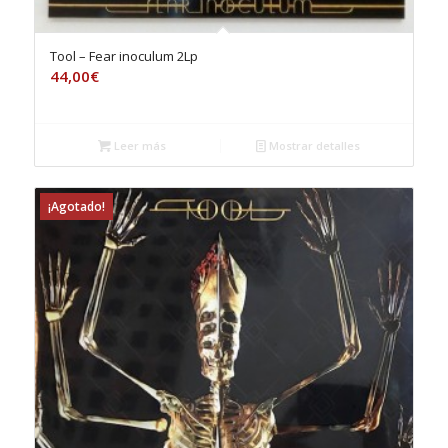
Tool – Fear inoculum 2Lp
44,00
€
Leer más
Mostrar detalles
¡Agotado!