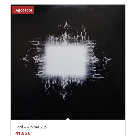
¡Agotado!
Tool – Ænima 2Lp
41,95
€