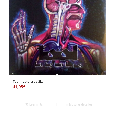
Tool – Lateralus 2Lp
41,95
€
Leer más
Mostrar detalles