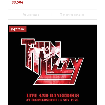
33,50
€
Leer más
Mostrar detalles
¡Agotado!