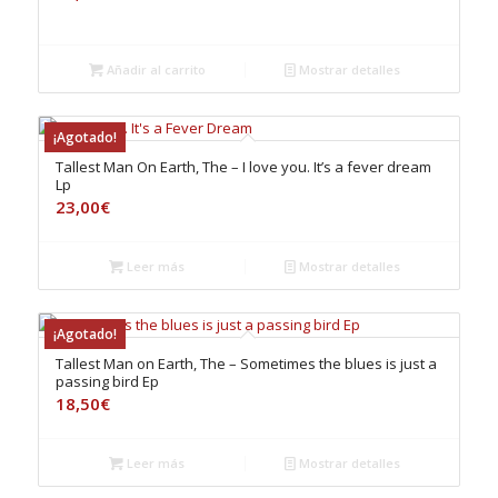
Añadir al carrito
Mostrar detalles
¡Agotado!
Tallest Man On Earth, The – I love you. It’s a fever dream
Lp
23,00
€
Leer más
Mostrar detalles
¡Agotado!
Tallest Man on Earth, The – Sometimes the blues is just a
passing bird Ep
18,50
€
Leer más
Mostrar detalles