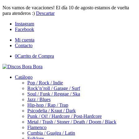
Nos vamos de vacaciones! El día 10 de agosto estamos de vuelta
para atenderos :)
Descartar
Instagram
Facebook
Mi cuenta
Contacto
0
Carrito de Compra
Catálogo
Pop / Rock / Indie
Rock’n’roll / Garage / Surf
Soul / Funk / Reggae / Ska
Jazz / Blues
Hip-hop / Rap / Trap
Psicodelia / Kraut / Dark
Punk / Oi! / Hardcore / Post-Hardcore
Metal / Trash / Stoner / Death / Doom / Black
Flamenco
Cumbia / Guajira / Latin
Folklore