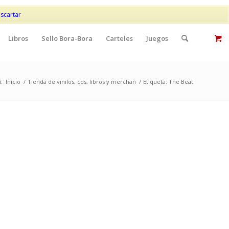
Mi cuenta
Contacto
scartar
Libros
Sello Bora-Bora
Carteles
Juegos
:
Inicio
/
Tienda de vinilos, cds, libros y merchan
/
Etiqueta: The Beat