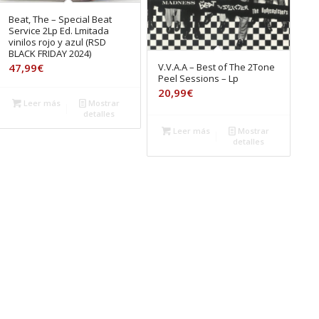
Beat, The – Special Beat
Service 2Lp Ed. Lmitada
vinilos rojo y azul (RSD
BLACK FRIDAY 2024)
V.V.A.A – Best of The 2Tone
47,99
€
Peel Sessions – Lp
20,99
€
Leer más
Mostrar
detalles
Leer más
Mostrar
detalles