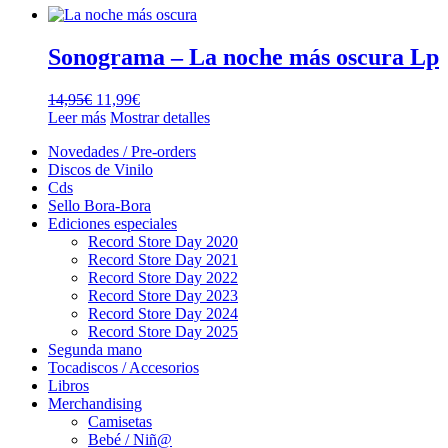
Sonograma – La noche más oscura Lp
El
El
14,95
€
11,99
€
precio
precio
Leer más
Mostrar detalles
original
actual
Novedades / Pre-orders
era:
es:
Discos de Vinilo
14,95€.
11,99€.
Cds
Sello Bora-Bora
Ediciones especiales
Record Store Day 2020
Record Store Day 2021
Record Store Day 2022
Record Store Day 2023
Record Store Day 2024
Record Store Day 2025
Segunda mano
Tocadiscos / Accesorios
Libros
Merchandising
Camisetas
Bebé / Niñ@