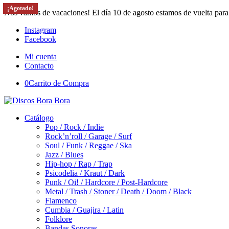
¡Agotado!
Nos vamos de vacaciones! El día 10 de agosto estamos de vuelta para
Instagram
Facebook
Mi cuenta
Contacto
0
Carrito de Compra
Catálogo
Pop / Rock / Indie
Rock’n’roll / Garage / Surf
Soul / Funk / Reggae / Ska
Jazz / Blues
Hip-hop / Rap / Trap
Psicodelia / Kraut / Dark
Punk / Oi! / Hardcore / Post-Hardcore
Metal / Trash / Stoner / Death / Doom / Black
Flamenco
Cumbia / Guajira / Latin
Folklore
Bandas Sonoras