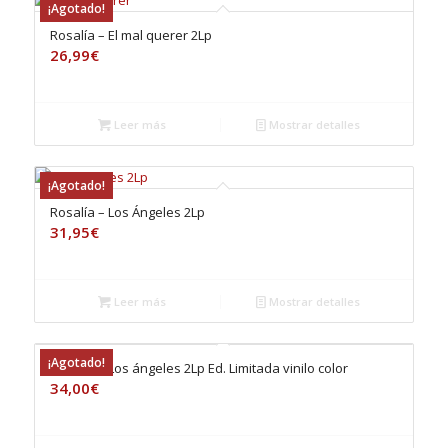
¡Agotado!
Rosalía – El mal querer 2Lp
26,99
€
Leer más
Mostrar detalles
¡Agotado!
Rosalía – Los Ángeles 2Lp
31,95
€
Leer más
Mostrar detalles
¡Agotado!
Rosalía – Los ángeles 2Lp Ed. Limitada vinilo color
34,00
€