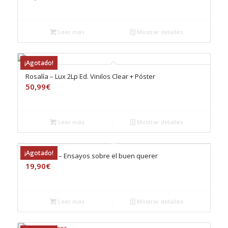
Leer más
Mostrar detalles
¡Agotado!
Rosalía – Lux 2Lp Ed. Vinilos Clear + Póster
50,99
€
Leer más
Mostrar detalles
¡Agotado!
La Rosalía – Ensayos sobre el buen querer
19,90
€
Leer más
Mostrar detalles