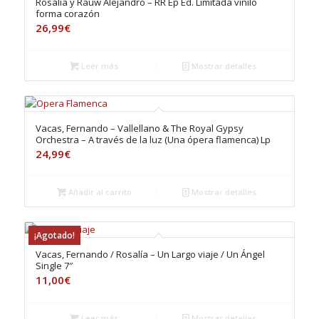
Rosalia y Rauw Alejandro – RR Ep Ed. Limitada vinilo
forma corazón
26,99
€
Leer más
Mostrar detalles
Vacas, Fernando – Vallellano & The Royal Gypsy
Orchestra – A través de la luz (Una ópera flamenca) Lp
24,99
€
Añadir al carrito
Mostrar detalles
¡Agotado!
Vacas, Fernando / Rosalía – Un Largo viaje / Un Ángel
Single 7″
11,00
€
Leer más
Mostrar detalles